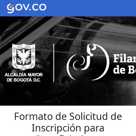
Pasar al contenido principal
Edad is 0
Formato de Solicitud de
Inscripción para